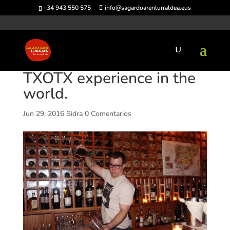
+34 943 550 575
info@sagardoarenlurraldea.eus
TXOTX experience in the
world.
Jun 29, 2016
Sidra
0 Comentarios