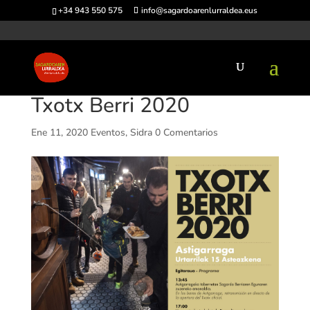
+34 943 550 575
info@sagardoarenlurraldea.eus
Txotx Berri 2020
Ene 11, 2020
Eventos
,
Sidra
0 Comentarios