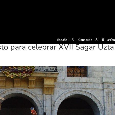
radas
Experiencias
Sidrerías
Museo de la sidra
Centro d
Español
Consorcio
artíc
to para celebrar XVII Sagar Uzta