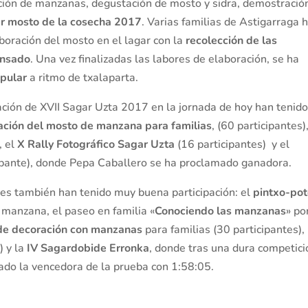
ación de manzanas, degustación de mosto y sidra, demostració
er mosto de la cosecha 2017
. Varias familias de Astigarraga 
aboración del mosto en el lagar con la
recolección de las
ensado
. Una vez finalizadas las labores de elaboración, se ha
pular
a ritmo de txalaparta.
ación de XVII Sagar Uzta 2017 en la jornada de hoy han tenid
ación del mosto de manzana para familias
, (60 participantes),
, el
X Rally Fotográfico Sagar Uzta
(16 participantes) y el
ipante), donde Pepa Caballero se ha proclamado ganadora.
res también han tenido muy buena participación: el
pintxo-po
 manzana, el paseo en familia «
Conociendo las manzanas
» po
 de decoración con manzanas
para familias (30 participantes), 
 y la
IV Sagardobide Erronka
, donde tras una dura competici
ado la vencedora de la prueba con 1:58:05.