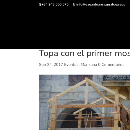
+34 943 550 575
info@sagardoarenlurraldea.eus
Comprar ent
Topa con el primer mos
Sep 24, 2017
Eventos
,
Manzana
0 Comentarios