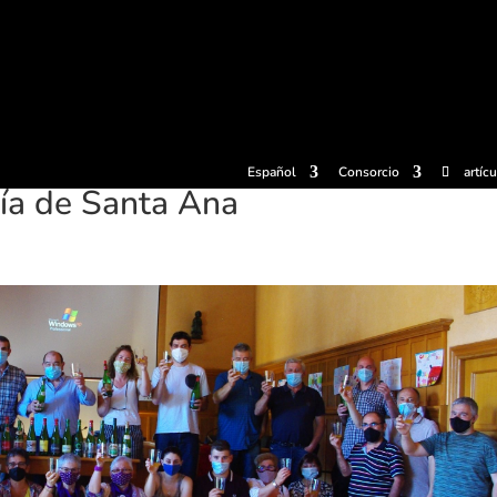
radas
Experiencias
Sidrerías
Museo de la sidra
Centro d
Español
Consorcio
artíc
día de Santa Ana