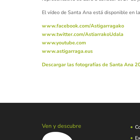
El vídeo de Santa Ana está disponible en l
www.facebook.com/Astigarragako
www.twitter.com/AstiarrakoUdala
www.youtube.com
www.astigarraga.eus
Descargar las fotografías de Santa Ana 2
Ven y descubre
C
Ex