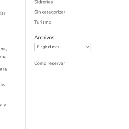
Sidrerías
Sin categorizar
Xar
Turismo
Archivos
Archivos
Ana,
Ana.
Cómo reservar
para
uis
a y