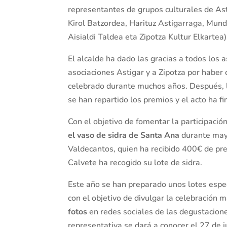
representantes de grupos culturales de Ast
Kirol Batzordea, Harituz Astigarraga, Mun
Aisialdi Taldea eta Zipotza Kultur Elkartea)
El alcalde ha dado las gracias a todos los 
asociaciones Astigar y a Zipotza por haber
celebrado durante muchos años. Después, lo
se han repartido los premios y el acto ha fi
Con el objetivo de fomentar la participaci
el vaso de sidra de Santa Ana
durante mayo
Valdecantos, quien ha recibido 400€ de prem
Calvete ha recogido su lote de sidra.
Este año se han preparado unos lotes especi
con el objetivo de divulgar la celebración 
fotos
en redes sociales de las degustacione
representativa se dará a conocer el 27 de ju