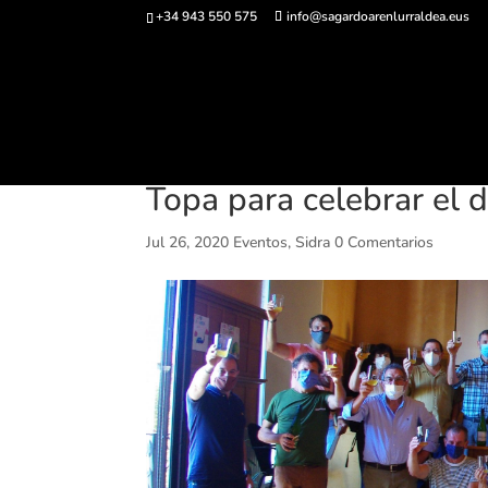
+34 943 550 575
info@sagardoarenlurraldea.eus
Comprar ent
Topa para celebrar el 
Jul 26, 2020
Eventos
,
Sidra
0 Comentarios