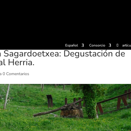
radas
Experiencias
Sidrerías
Museo de la sidra
Centro d
Español
Consorcio
artíc
 Sagardoetxea: Degustación de
l Herria.
a
0 Comentarios