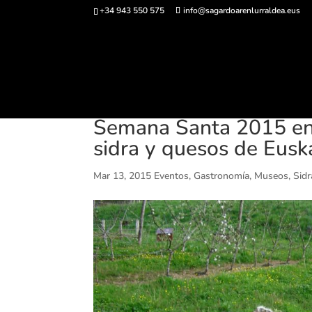
+34 943 550 575
info@sagardoarenlurraldea.eus
Comprar ent
Semana Santa 2015 en
sidra y quesos de Euska
Mar 13, 2015
Eventos
,
Gastronomía
,
Museos
,
Sidr