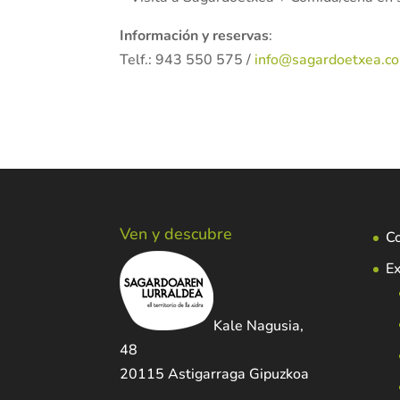
Información y reservas
:
Telf.: 943 550 575 /
info@sagardoetxea.c
Ven y descubre
C
Ex
Kale Nagusia,
48
20115 Astigarraga Gipuzkoa