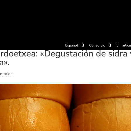
radas
Experiencias
Sidrerías
Museo de la sidra
Centro d
Español
Consorcio
artíc
doetxea: «Degustación de sidra 
a».
ntarios