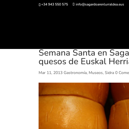
+34 943 550 575
info@sagardoarenlurraldea.eus
Comprar ent
Semana Santa en Sagar
quesos de Euskal Herri
Mar 11, 2013
Gastronomía
,
Museos
,
Sidra
0 Come