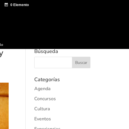
e documentación
Sagardo Forum
Difusión
ulo
y
Búsqueda
Categorías
Agenda
Concursos
Cultura
Eventos