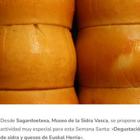
Desde
Sagardoetxea, Museo de la Sidra Vasca
, se propone 
actividad muy especial para esta Semana Santa: «
Degustaci
de sidra y quesos de Euskal Herria
«.