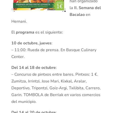
han organizado
la
II. Semana del
Bacalao
en
Hernani.
El
programa
es el siguiente:
10 de octubre, jueves
:
– 11:00: Rueda de prensa. En Basque Culinary
Center.
Del 14 al 18 de octubre
:
– Concurso de pintxos entre bares. Pintxos: 1 €.
Zumitza, Irrintzi, Jose Mari, Kixkal, Aralar,
Deportivo, Tripontzi, Goiz-Argi, Txilibita, Carrero,
Garin. TOMBOLA de Berriak en varios comercios
del municipio.
Del 14 al 20 de octubre
: