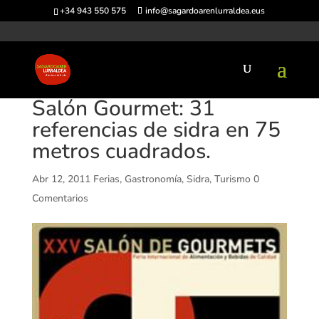
+34 943 550 575
info@sagardoarenlurraldea.eus
Salón Gourmet: 31
referencias de sidra en 75
metros cuadrados.
Abr 12, 2011
Ferias
,
Gastronomía
,
Sidra
,
Turismo
0
Comentarios