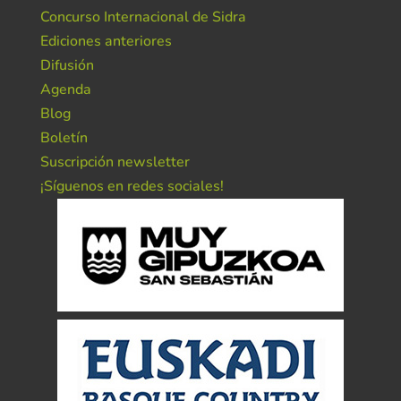
Concurso Internacional de Sidra
Ediciones anteriores
Difusión
Agenda
Blog
Boletín
Suscripción newsletter
¡Síguenos en redes sociales!