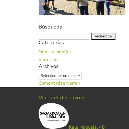
Búsqueda
Rechercher :
Categorías
Non classifié(e)
Sidrerías
Archivos
Archivos
Coment réserver/a>
Venez et decouvrez
Kale Nagusia, 48