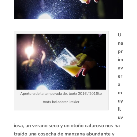
U
na
pr
im
av
er
a
m
Apertura de la temporada del txotx 2016 / 2016ko
uy
txotx boladaren irekier
ll
uv
iosa, un verano seco y un otoño caluroso nos ha
traído una cosecha de manzana abundante y