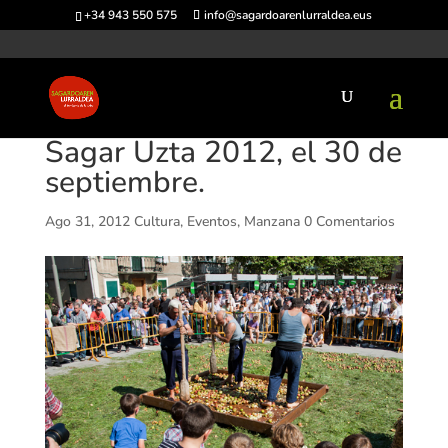
+34 943 550 575
info@sagardoarenlurraldea.eus
Sagar Uzta 2012, el 30 de
septiembre.
Ago 31, 2012
Cultura
,
Eventos
,
Manzana
0 Comentarios