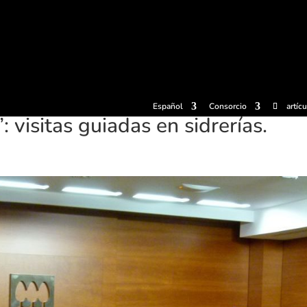
radas
Experiencias
Sidrerías
Museo de la sidra
Centro d
Español
Consorcio
artíc
: visitas guiadas en sidrerías.