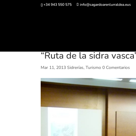
+34 943 550 575
info@sagardoarenlurraldea.eus
Comprar ent
“Ruta de la sidra vasca”
Mar 11, 2013
Sidrerías
,
Turismo
0 Comentarios