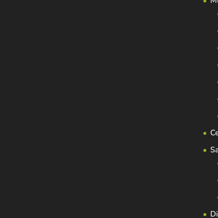
Mu
C
S
Di