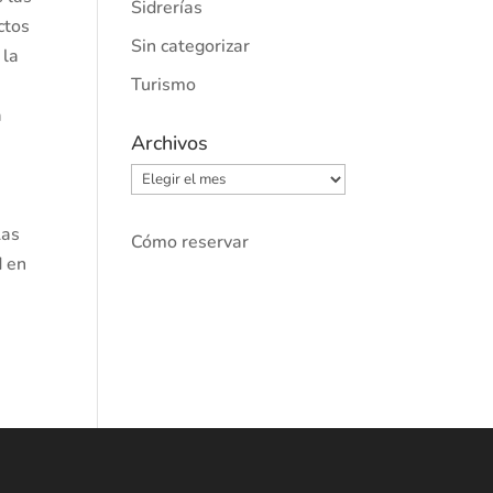
Sidrerías
ctos
Sin categorizar
 la
Turismo
a
Archivos
n
Archivos
Las
Cómo reservar
d en