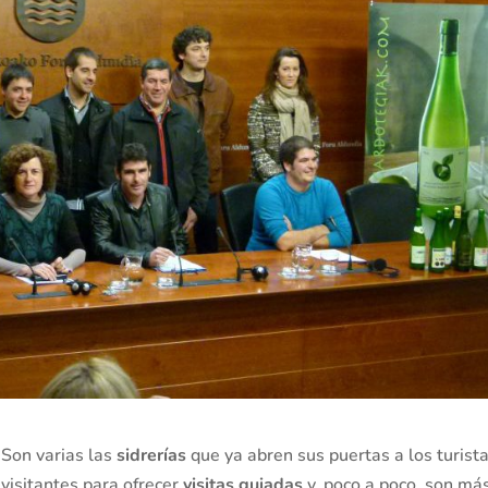
Son varias las
sidrerías
que ya abren sus puertas a los turista
visitantes para ofrecer
visitas guiadas
y, poco a poco, son más