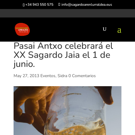
+34 943 550 575
info@sagardoarenlurraldea.eus
Pasai Antxo celebrará el
XX Sagardo Jaia el 1 de
junio.
May 27, 2013
Eventos
,
Sidra
0 Comentarios