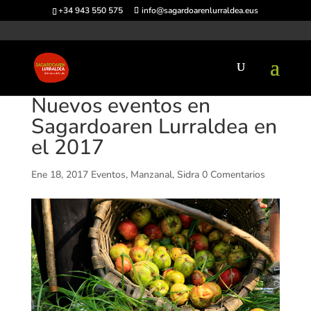
+34 943 550 575
info@sagardoarenlurraldea.eus
Nuevos eventos en
Sagardoaren Lurraldea en
el 2017
Ene 18, 2017
Eventos
,
Manzanal
,
Sidra
0 Comentarios