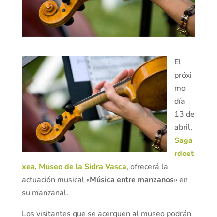
El
próxi
mo
día
13 de
abril,
Saga
rdoet
xea, Museo de la Sidra Vasca
, ofrecerá la
actuación musical «
Música entre manzanos
» en
su manzanal.
Los visitantes que se acerquen al museo podrán