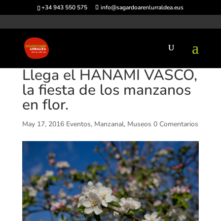
+34 943 550 575
info@sagardoarenlurraldea.eus
Llega el HANAMI VASCO,
la fiesta de los manzanos
en flor.
May 17, 2016
Eventos
,
Manzanal
,
Museos
0 Comentarios