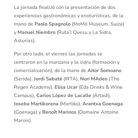
La jornada finalizó con la presentación de dos
experiencias gastronómicas y enoturísticas, de la
mano de
Paolo Spagnolo
(MoMö Museum, Suiza)
y
Manuel Niembro
(Ruta’l Quesu y La Sidra,
Asturias).
Por otro lado, el viernes las jornadas se
centraron en la manzana y la sidra (formación y
comercialización), de la mano de
Aitor Somoano
(Serida),
Jordi Sabaté
(IRTA),
Nuri MAdeo
(The
Regen Academy),
Elisa Ucar
(Eda Drinks & Wine
Campus),
Carlos López de Lacalle
(Artadi),
Joseba Martikorena
(Martiko),
Arantxa Goenaga
(Goenaga) y
Benoît Marinos
(Domaine Antoine
Marois).