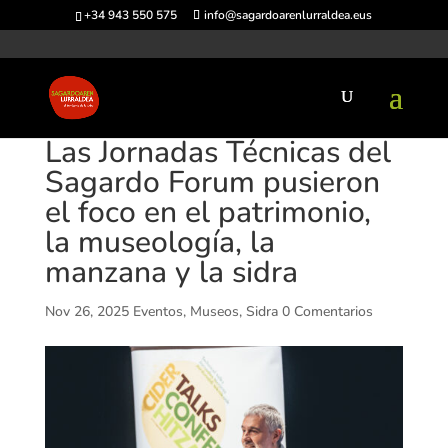
+34 943 550 575
info@sagardoarenlurraldea.eus
Las Jornadas Técnicas del
Sagardo Forum pusieron
el foco en el patrimonio,
la museología, la
manzana y la sidra
Nov 26, 2025
Eventos
,
Museos
,
Sidra
0 Comentarios