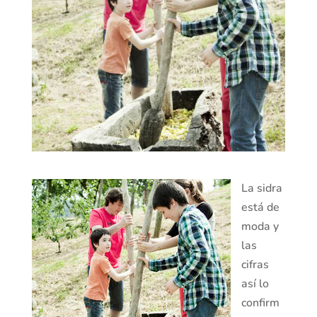
La sidra
está de
moda y
las
cifras
así lo
confirm