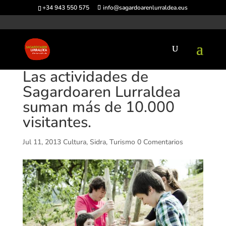
+34 943 550 575
info@sagardoarenlurraldea.eus
Las actividades de
Sagardoaren Lurraldea
suman más de 10.000
visitantes.
Jul 11, 2013
Cultura
,
Sidra
,
Turismo
0 Comentarios