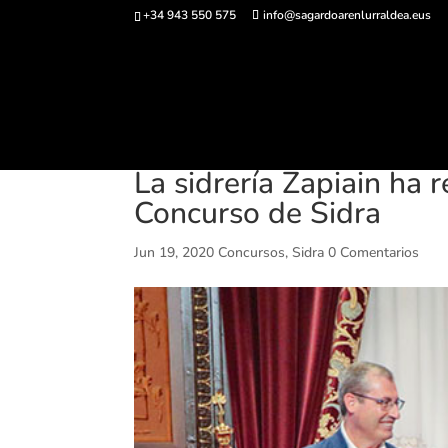
+34 943 550 575
info@sagardoarenlurraldea.eus
Comprar ent
La sidrería Zapiain ha 
Concurso de Sidra
Jun 19, 2020
Concursos
,
Sidra
0 Comentarios