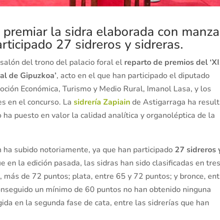
s premiar la sidra elaborada con manz
rticipado 27 sidreros y sidreras.
salón del trono del palacio foral el
reparto de premios del ‘X
ral de Gipuzkoa’
, acto en el que han participado el diputado
oción Económica, Turismo y Medio Rural, Imanol Lasa, y los
es en el concurso. La
sidrería Zapiain
de Astigarraga ha resul
o ha puesto en valor la calidad analítica y organoléptica de la
n ha subido notoriamente, ya que han participado
27 sidreros 
ue en la edición pasada, las sidras han sido clasificadas en tre
o, más de 72 puntos; plata, entre 65 y 72 puntos; y bronce, en
conseguido un mínimo de 60 puntos no han obtenido ninguna
gida en la segunda fase de cata, entre las sidrerías que han