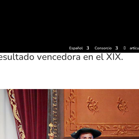
radas
Experiencias
Sidrerías
Museo de la sidra
Centro d
Español
Consorcio
artíc
resultado vencedora en el XIX.