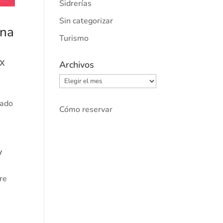
Sidrerías
Sin categorizar
ana
Turismo
IX
Archivos
Archivos
tado
Cómo reservar
y
s
tre