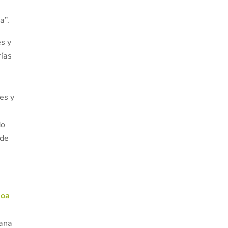
s
a”.
es y
rías
es y
do
 de
doa
zana