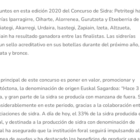
untos en esta edición 2020 del Concurso de Sidra: Petritegi h
erías Iparragirre, Oiharte, Alorrenea, Gurutzeta y Etxeberria de
ategi, Akarregi, Urdaira, Isastegi, Zapiain, Izeta, Altzueta,
iain ha resultado ganadora entre las finalistas. Las sidrerías
un sello acreditativo en sus botellas durante del próximo año,
lata y bronce.
principal de este concurso es poner en valor, promocionar y
tóctona, la denominación de origen Euskal Sagardoa: “Hace 3
 y gran parte de la sidra se producía con manzana de fuera. 
siderablemente en este periodo, gracias a la colaboración en
ciaciones de sidra. A día de hoy, el 33% de la sidra producida 
, y destinada a la producción de sidra con denominación de
al ha asegurado que la institución foral seguirá impulsando al
ínea de ayudas y ha destacado los beneficios de producir una s