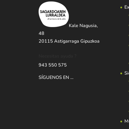
Ex
Kale Nagusia,
48
20115 Astigarraga Gipuzkoa
Necesitas ayuda ?
943 550 575
Si
SÍGUENOS EN …
Mu