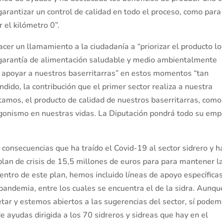
rantizar un control de calidad en todo el proceso, como para
 el kilómetro 0”.
er un llamamiento a la ciudadanía a “priorizar el producto lo
“garantía de alimentación saludable y medio ambientalmente
a apoyar a nuestros baserritarras” en estos momentos “tan
ndido, la contribución que el primer sector realiza a nuestra
amos, el producto de calidad de nuestros baserritarras, como
agonismo en nuestras vidas. La Diputación pondrá todo su em
 consecuencias que ha traído el Covid-19 al sector sidrero y h
lan de crisis de 15,5 millones de euros para para mantener l
entro de este plan, hemos incluido líneas de apoyo específica
pandemia, entre los cuales se encuentra el de la sidra. Aunqu
tar y estemos abiertos a las sugerencias del sector, sí pode
 ayudas dirigida a los 70 sidreros y sidreas que hay en el