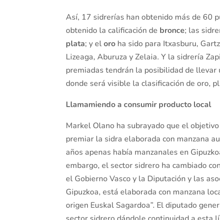
Así, 17 sidrerías han obtenido más de 60 p
obtenido la calificación de
bronce
; las sidr
plata
; y el
oro
ha sido para Itxasburu, Gartzi
Lizeaga, Aburuza y Zelaia. Y la sidrería Zap
premiadas tendrán la posibilidad de llevar 
donde será visible la clasificación de oro, p
Llamamiendo a consumir producto local
Markel Olano ha subrayado que el objetivo 
premiar la sidra elaborada con manzana au
años apenas había manzanales en Gipuzkoa,
embargo, el sector sidrero ha cambiado con
el Gobierno Vasco y la Diputación y las aso
Gipuzkoa, está elaborada con manzana local
origen Euskal Sagardoa”. El diputado gener
sector sidrero dándole continuidad a esta l