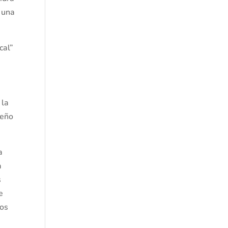
 una
cal”
 la
peño
a
a
s
e
mos