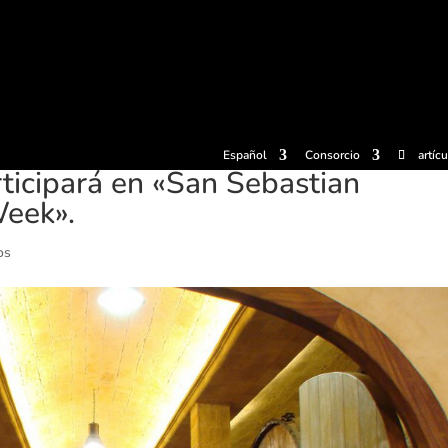
radas
Experiencias
Sidrerías
Museo de la sidra
Centro d
Español
Consorcio
artíc
articipará en «San Sebastian
Week».
os