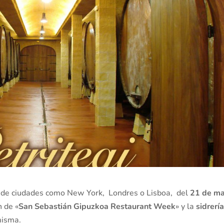
k
de ciudades como New York, Londres o Lisboa, del
21 de m
n de «
San Sebastián Gipuzkoa Restaurant Week
» y la
sidrerí
misma.