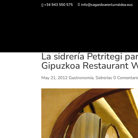
+34 943 550 575
info@sagardoarenlurraldea.eus
Comprar ent
La sidrería Petritegi p
Gipuzkoa Restaurant 
May 21, 2012
Gastronomía
,
Sidrerías
0 Comentari