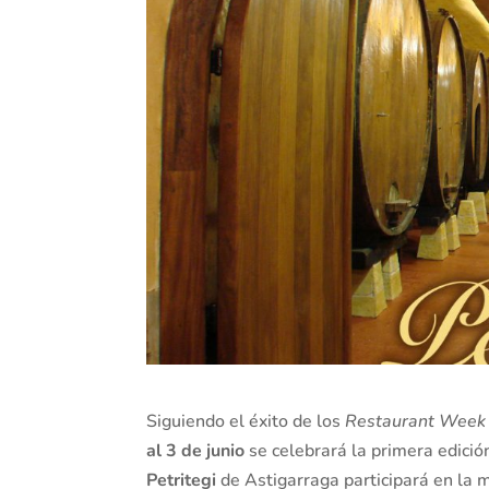
Siguiendo el éxito de los
Restaurant Wee
al 3 de junio
se celebrará la primera edició
Petritegi
de Astigarraga participará en la 