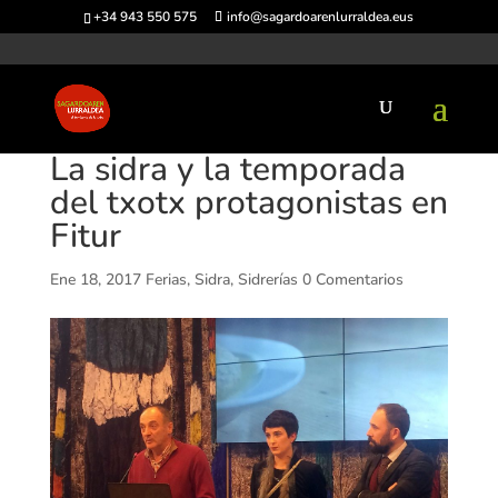
+34 943 550 575
info@sagardoarenlurraldea.eus
La sidra y la temporada
del txotx protagonistas en
Fitur
Ene 18, 2017
Ferias
,
Sidra
,
Sidrerías
0 Comentarios