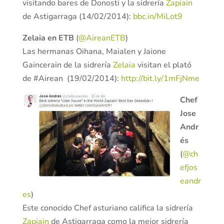
visitando bares de Donosti y la sidrería
Zapiain
de Astigarraga (14/02/2014):
bbc.in/MiLot9
Zelaia en ETB
(
@AireanETB
)
Las hermanas Oihana, Maialen y Jaione
Gaincerain de la sidrería
Zelaia
visitan el plató
de #Airean (19/02/2014):
http://bit.ly/1mFjNme
Chef
Jose
Andr
és
(
@ch
efjos
eandr
es
)
Este conocido Chef asturiano califica la sidrería
Zapiain
de Astigarraga como la mejor sidrería