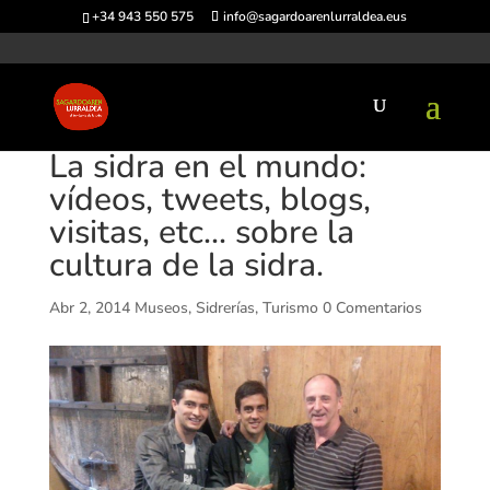
+34 943 550 575
info@sagardoarenlurraldea.eus
La sidra en el mundo:
vídeos, tweets, blogs,
visitas, etc… sobre la
cultura de la sidra.
Abr 2, 2014
Museos
,
Sidrerías
,
Turismo
0 Comentarios