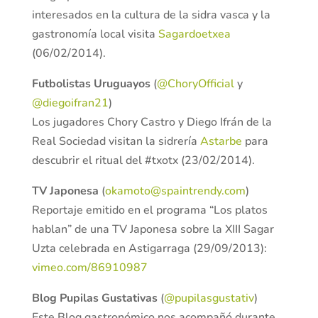
interesados en la cultura de la sidra vasca y la
gastronomía local visita
Sagardoetxea
(06/02/2014).
Futbolistas Uruguayos
(
@ChoryOfficial
y
@diegoifran21
)
Los jugadores Chory Castro y Diego Ifrán de la
Real Sociedad visitan la sidrería
Astarbe
para
descubrir el ritual del #txotx (23/02/2014).
TV Japonesa
(
okamoto@spaintrendy.com
)
Reportaje emitido en el programa “Los platos
hablan” de una TV Japonesa sobre la XIII Sagar
Uzta celebrada en Astigarraga (29/09/2013):
vimeo.com/86910987
Blog Pupilas Gustativas
(
@pupilasgustativ
)
Este Blog gastronómico nos acompañó durante