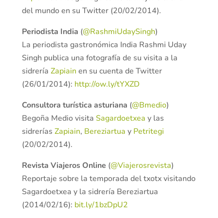
del mundo en su Twitter (20/02/2014).
Periodista India
(
@RashmiUdaySingh
)
La periodista gastronómica India Rashmi Uday
Singh publica una fotografía de su visita a la
sidrería
Zapiain
en su cuenta de Twitter
(26/01/2014):
http://ow.ly/tYXZD
Consultora turística asturiana
(
@Bmedio
)
Begoña Medio visita
Sagardoetxea
y las
sidrerías
Zapiain
,
Bereziartua
y
Petritegi
(20/02/2014).
Revista Viajeros Online
(
@Viajerosrevista
)
Reportaje sobre la temporada del txotx visitando
Sagardoetxea y la sidrería Bereziartua
(2014/02/16):
bit.ly/1bzDpU2