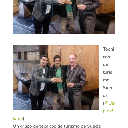
Técni
cos
de
turis
mo
Suec
os
(
@Up
plevS
kane
)
Un grupo de técnicos de turismo de Suecia