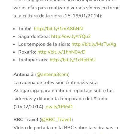
varios días para realizar diversos vídeos en torno
a la cultura de la sidra (15-19/01/2014):
Txotx!:
http://bit.ly/1mA8bNN
Sagardoetxea:
http://ow.ly/tYQu2
Los templos de la sidra:
http://bit.ly/MsTwXg
Roxario:
http://bit.ly/1hnN0wD
Txalapartaris:
http://bit.ly/1cRpRhU
Antena 3
(
@antena3com
)
La cadena de televisión Antena3 visita
Astigarraga para emitir un reportaje sobre las
sidrerías y difundir la temporada del #txotx
(20/02/2014):
ow.ly/tPk5D
BBC Travel
(
@BBC_Travel
)
Vídeo de portada en la BBC sobre la sidra vasca