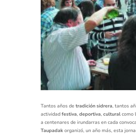
Tantos años de
tradición sidrera
, tantos a
actividad
festiva
,
deportiva
,
cultural
como l
a centenares de irundarras en cada convoc
Taupadak
organizó, un año más, esta jornad