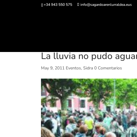
+34 943 550 575
info@sagardoarenlurraldea.eus
Comprar ent
La lluvia no pudo aguar
May 9, 2011
Eventos
,
Sidra
0 Comentarios