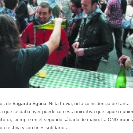
ños de
Sagardo Eguna
. Ni la lluvia, ni la coincidencia de tanta
a que se daba ayer puede con esta iniciativa que sigue reuni
atoria, siempre en el segundo sábado de mayo. La ONG irune
a festiva y con fines solidarios.