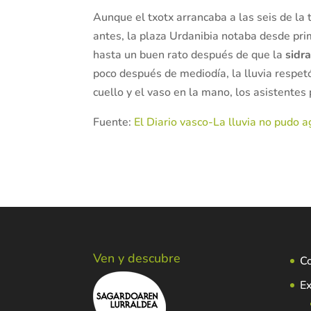
Aunque el txotx arrancaba a las seis de la
antes, la plaza Urdanibia notaba desde prim
hasta un buen rato después de que la
sidr
poco después de mediodía, la lluvia respet
cuello y el vaso en la mano, los asistentes 
Fuente:
El Diario vasco-La lluvia no pudo a
Ven y descubre
C
Ex