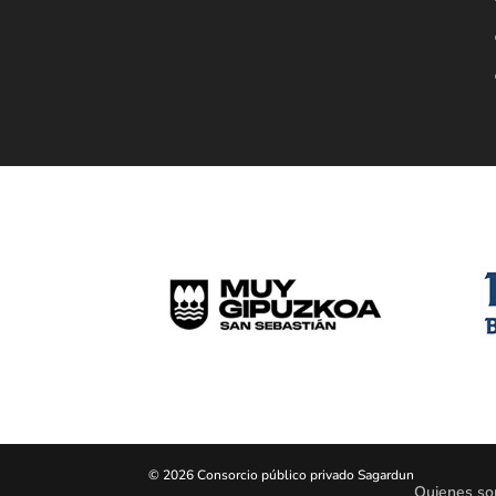
© 2026 Consorcio público privado Sagardun
Quienes s