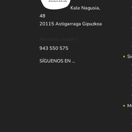
Kale Nagusia,
48
20115 Astigarraga Gipuzkoa
Necesitas ayuda ?
943 550 575
Si
SÍGUENOS EN …
Mu