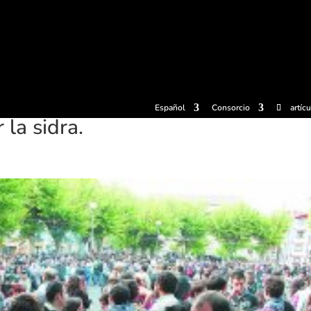
radas
Experiencias
Sidrerías
Museo de la sidra
Centro d
Español
Consorcio
artíc
 la sidra.