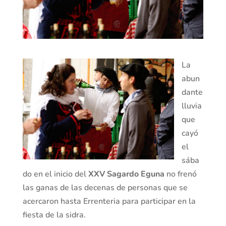
La
abun
dante
lluvia
que
cayó
el
sába
do en el inicio del
XXV Sagardo Eguna
no frenó
las ganas de las decenas de personas que se
acercaron hasta Errenteria para participar en la
fiesta de la sidra.