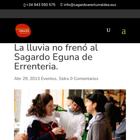
+34 943 550 575
info@sagardoarenlurraldea.eus
La lluvia no frenó al
Sagardo Eguna de
Errenteria.
Abr 29, 2013
Eventos
,
Sidra
0 Comentarios