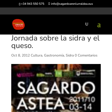
+34 943 550 575
info@sagardoarenlurraldea.eus
Jornada sobre la sidra y el
queso.
Oct 8, 2012
Cultura
,
Gastronomía
,
Sidra
0 Comentarios