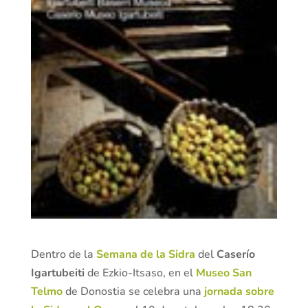
Dentro de la
Semana de la Sidra
del
Caserío
Igartubeiti
de Ezkio-Itsaso, en el
Museo San
Telmo
de Donostia se celebra una
jornada sobre