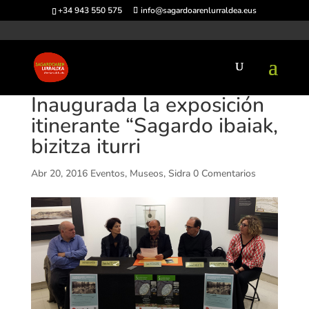
+34 943 550 575
info@sagardoarenlurraldea.eus
Inaugurada la exposición
itinerante “Sagardo ibaiak,
bizitza iturri
Abr 20, 2016
Eventos
,
Museos
,
Sidra
0 Comentarios