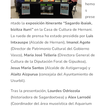
hemo
s
prese
ntado la
exposición itinerante “Sagardo ibaiak,
bizitza iturri”
en la Casa de Cultura de Hernani.
La rueda de prensa ha estado presidida por
Luis
Intxauspe
(Alcalde de Hernani),
Imanol Agote
(Director de Patrimonio Cultural del Gobierno
Vasco),
Maria José Telleria
(Directora General de
Cultura de la Diputación Foral de Gipuzkoa),
Jesus Maria Santos
(Alcalde de Astigarraga) y
Alaitz Aizpurua
(concejala del Ayuntamiento de
Usurbil).
Tras la presentación,
Lourdes Odriozola
(historiadora de Sagardoetxea) y
Alex Larrodé
(Coordinador del área museística del Aquarium