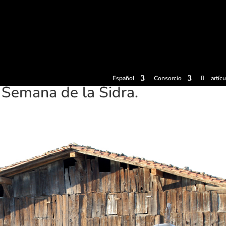
radas
Experiencias
Sidrerías
Museo de la sidra
Centro d
Español
Consorcio
artíc
a Semana de la Sidra.