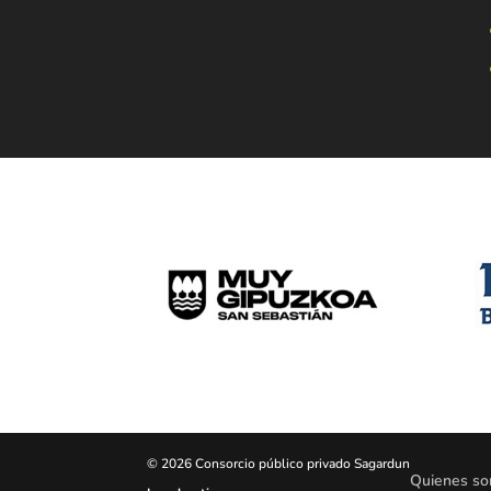
© 2026 Consorcio público privado Sagardun
Quienes s