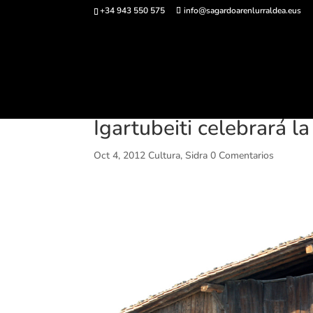
+34 943 550 575
info@sagardoarenlurraldea.eus
Comprar ent
Igartubeiti celebrará l
Oct 4, 2012
Cultura
,
Sidra
0 Comentarios