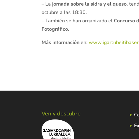
– La
jornada sobre la sidra y el queso
, ten
octubre a las 18:30.
– También se han organizado el
Concurso d
Fotográfico
.
Más información
en:
www.igartubeitibaser
Ven y descubre
C
Ex