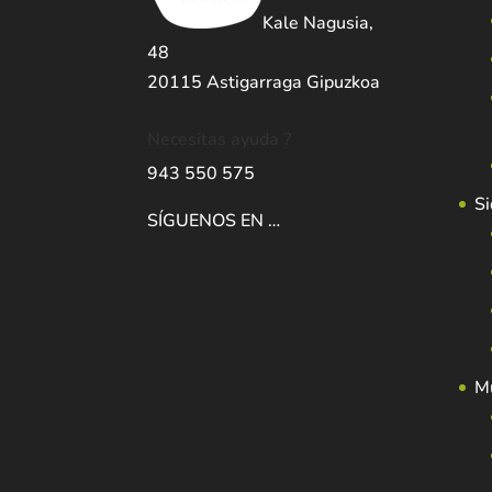
Kale Nagusia,
48
20115 Astigarraga Gipuzkoa
Necesitas ayuda ?
943 550 575
Si
SÍGUENOS EN …
Mu