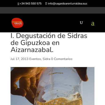
+34 943 550 575
info@sagardoarenlurraldea.eus
I. Degustación de Sidras
de Gipuzkoa en
Aizarnazabal.
Jul 17, 2013
Eventos
,
Sidra
0 Comentarios