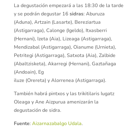
La degustación empezará a las 18:30 de la tarde
y se podrán degustar 16
sidras
: Aburuza
(Aduna), Artzain (Lasarte), Bereziartua
(Astigarraga), Calonge (Igeldo), Itxasberri
(Hernani), Izeta (Aia), Lizeaga (Astigarraga),
Mendizabal (Astigarraga), Oianume (Urnieta),
Petritegi (Astigarraga), Satxota (Aia), Zalbide
(Abaltzisketa), Akarregi (Hernani), Gaztañaga
(Andoain), Eg
iluze (Orereta) y Alorrenea (Astigarraga).
También habrá pintxos y las trikitilaris Iugatz
Oleaga y Ane Aizpurua amenizarán la
degustación de sidra.
Fuente
:
Aizarnazabalgo Udala
.