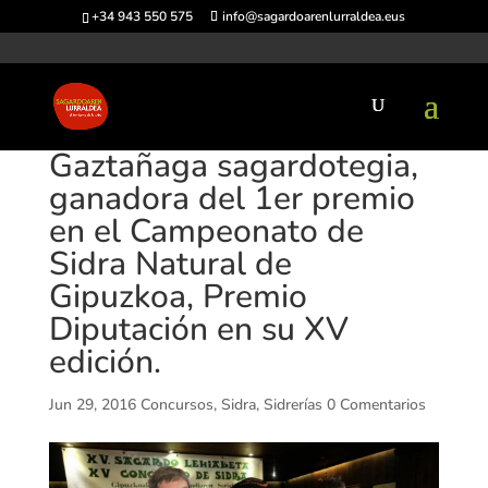
+34 943 550 575
info@sagardoarenlurraldea.eus
Gaztañaga sagardotegia,
ganadora del 1er premio
en el Campeonato de
Sidra Natural de
Gipuzkoa, Premio
Diputación en su XV
edición.
Jun 29, 2016
Concursos
,
Sidra
,
Sidrerías
0 Comentarios