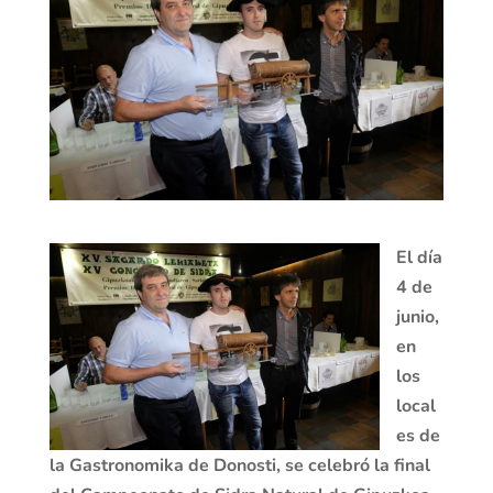
El día
4 de
junio,
en
los
local
es de
la Gastronomika de Donosti, se celebró la final