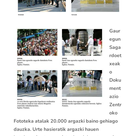
Gaur
egun
Saga
rdoet
xeak
o
Doku
ment
azio
Zentr
oko
Fototeka atalak 20.000 argazki baino gehiago
dauzka. Urte hasieratik argazki hauen