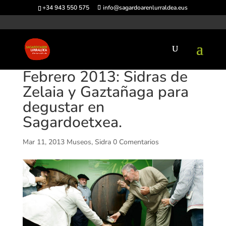
+34 943 550 575
info@sagardoarenlurraldea.eus
Febrero 2013: Sidras de
Zelaia y Gaztañaga para
degustar en
Sagardoetxea.
Mar 11, 2013
Museos
,
Sidra
0 Comentarios