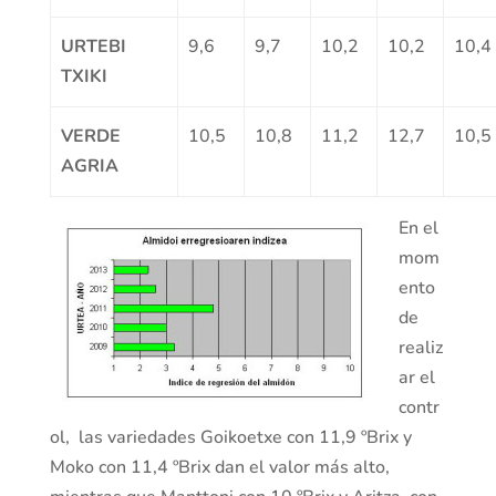
URTEBI
9,6
9,7
10,2
10,2
10,4
TXIKI
VERDE
10,5
10,8
11,2
12,7
10,5
AGRIA
En el
mom
ento
de
realiz
ar el
contr
ol, las variedades Goikoetxe con 11,9 ºBrix y
Moko con 11,4 ºBrix dan el valor más alto,