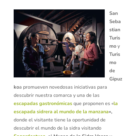
San
Seba
stian
Turis
mo
y
Turis
mo
de
Gipuz
ko
a promueven novedosas iniciativas para
descubrir nuestra comarca y una de las
escapadas gastronómicas
que proponen es «
la
escapada sidrera al mundo de la manzana
«,
donde el visitante tiene la oportunidad de
descubrir el mundo de la sidra visitando