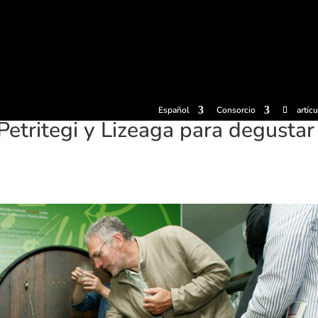
radas
Experiencias
Sidrerías
Museo de la sidra
Centro d
Español
Consorcio
artíc
Petritegi y Lizeaga para degustar