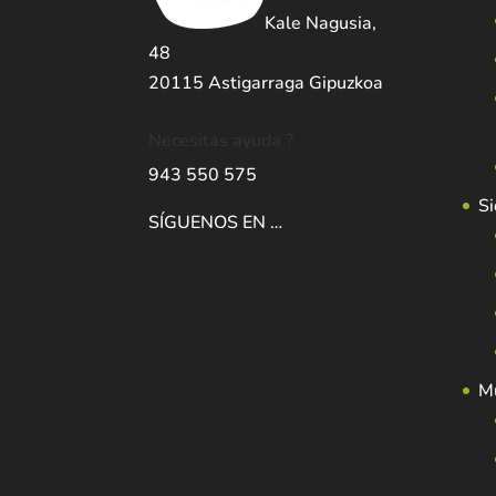
Kale Nagusia,
48
20115 Astigarraga Gipuzkoa
Necesitas ayuda ?
943 550 575
Si
SÍGUENOS EN …
Mu