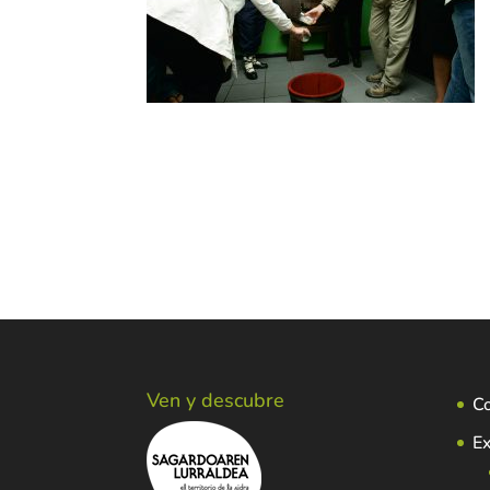
Ven y descubre
C
Ex