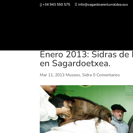
+34 943 550 575
info@sagardoarenlurraldea.eus
Comprar ent
Enero 2013: Sidras de 
en Sagardoetxea.
Mar 11, 2013
Museos
,
Sidra
0 Comentarios