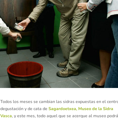
Todos los meses se cambian las sidras expuestas en el centr
degustación y de cata de
Sagardoetxea, Museo de la Sidra
Vasca
, y este mes, todo aquel que se acerque al museo podr