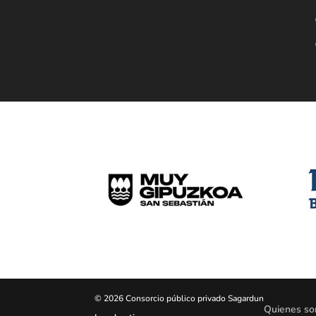
© 2026 Consorcio público privado Sagardun
Quienes s