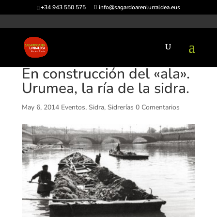
+34 943 550 575
info@sagardoarenlurraldea.eus
En construcción del «ala».
Urumea, la ría de la sidra.
May 6, 2014
Eventos
,
Sidra
,
Sidrerías
0 Comentarios