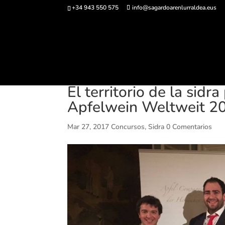
+34 943 550 575
info@sagardoarenlurraldea.eus
Comprar ent
El territorio de la sidr
Apfelwein Weltweit 2
Mar 27, 2017
Concursos
,
Sidra
0 Comentarios