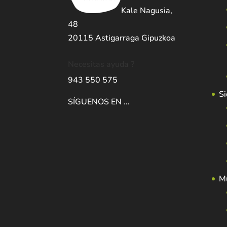
Kale Nagusia,
48
20115 Astigarraga Gipuzkoa
Necesitas ayuda ?
943 550 575
Si
SÍGUENOS EN …
Mu