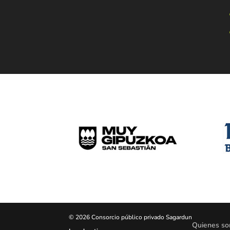
© 2026 Consorcio público privado Sagardun
Quienes s