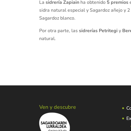
La
sidrería Zapiain
ha obtenido
5 premios
e
sidra natural especial y Sagardoz añejo y 
Sagardoz blanco.
Por otra parte, las
sidrerías Petritegi
y
Ber
natural
.
Ven y descubre
C
Ex