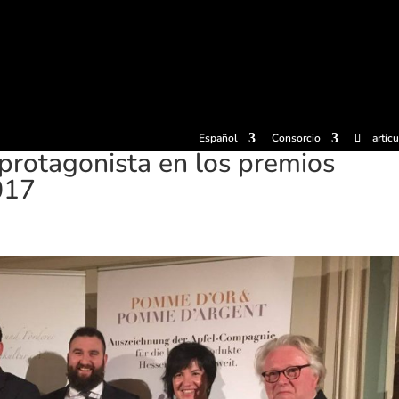
radas
Experiencias
Sidrerías
Museo de la sidra
Centro d
Español
Consorcio
artíc
a protagonista en los premios
017