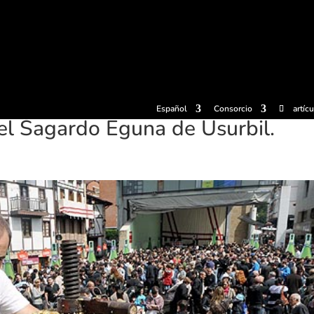
radas
Experiencias
Sidrerías
Museo de la sidra
Centro d
Español
Consorcio
artíc
el Sagardo Eguna de Usurbil.