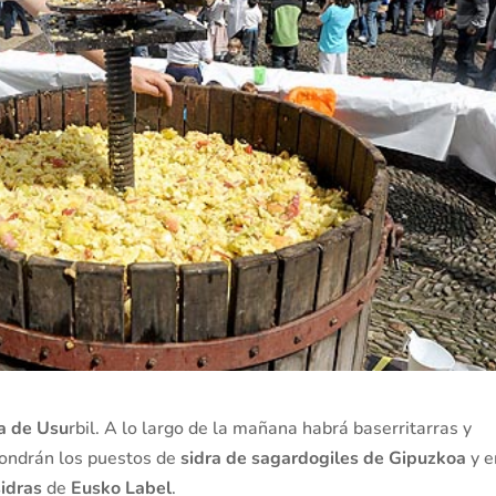
a de Usu
rbil. A lo largo de la mañana habrá baserritarras y
pondrán los puestos de
sidra de sagardogiles de Gipuzkoa
y e
sidras
de
Eusko Label
.