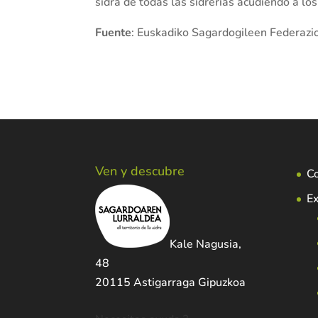
sidra de todas las sidrerías acudiendo a lo
Fuente
: Euskadiko Sagardogileen Federazi
Ven y descubre
C
Ex
Kale Nagusia,
48
20115 Astigarraga Gipuzkoa