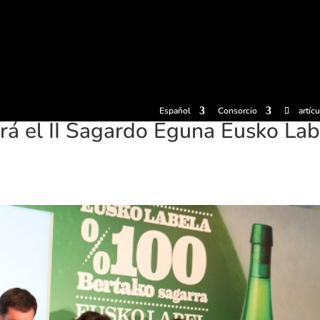
radas
Experiencias
Sidrerías
Museo de la sidra
Centro d
Español
Consorcio
artíc
ará el II Sagardo Eguna Eusko Lab