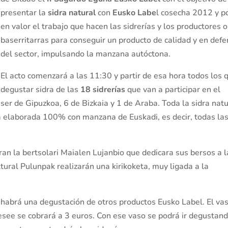
presentar la
sidra natural
con
Eusko Labe
l cosecha 2012 y p
en valor el trabajo que hacen las sidrerías y los productores o
baserritarras para conseguir un producto de calidad y en def
del sector, impulsando la manzana autóctona.
El acto comenzará a las 11:30 y partir de esa hora todos los 
 degustar sidra de las
18 sidrerías
que van a participar en el
ser de Gipuzkoa, 6 de Bizkaia y 1 de Araba. Toda la sidra natu
rá elaborada 100% con manzana de Euskadi, es decir, todas la
aran la bertsolari Maialen Lujanbio que dedicara sus bersos a l
ural Pulunpak realizarán una kirikoketa, muy ligada a la
 habrá una degustación de otros productos Eusko Label. El va
esee se cobrará a 3 euros. Con ese vaso se podrá ir degustand