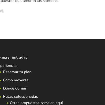
s puestos que tendrán las sidrerías.
oa.
omprar entradas
periencias
Reservar tu plan
Cómo moverse
Dónde dormir
Rutas seleccionadas
Otras propuestas cerca de aquí