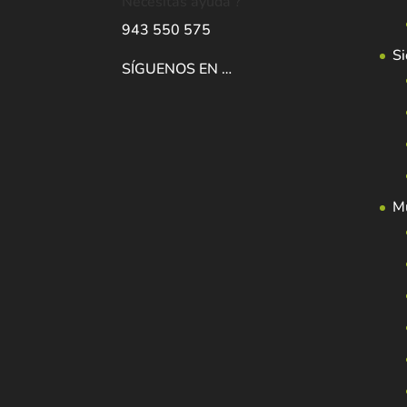
Necesitas ayuda ?
943 550 575
Si
SÍGUENOS EN …
Mu