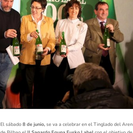
El sábado
8 de junio,
se va a celebrar en el Tinglado del Aren
de Bilbao el
II Sagardo Eguna Eusko Label
con el objetivo de