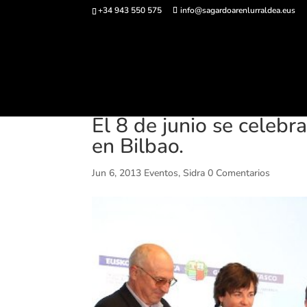
+34 943 550 575
info@sagardoarenlurraldea.eus
Comprar ent
El 8 de junio se celebr
en Bilbao.
Jun 6, 2013
Eventos
,
Sidra
0 Comentarios