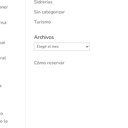
Sidrerías
oner
Sin categorizar
Turismo
ensa
Archivos
que
Archivos
ral
Cómo reservar
s
a
so
o la