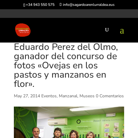
+34 943 550 575
info@sagardoarenlurraldea.eus
Eduardo Perez del Olmo,
ganador del concurso de
fotos «Ovejas en los
pastos y manzanos en
flor».
May 27, 2014
Eventos
,
Manzanal
,
Museos
0 Comentarios