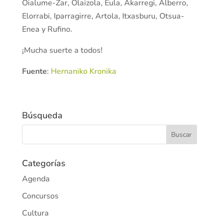
Oialume-Zar, Olai­­zola, Eula, Akarregi, Al­berro,
Elorrabi, Ipa­rra­girre, Artola, Itxasburu, Otsua-
Enea y Rufino.
¡Mucha suerte a todos!
Fuente
:
Hernaniko Kronika
Búsqueda
Categorías
Agenda
Concursos
Cultura