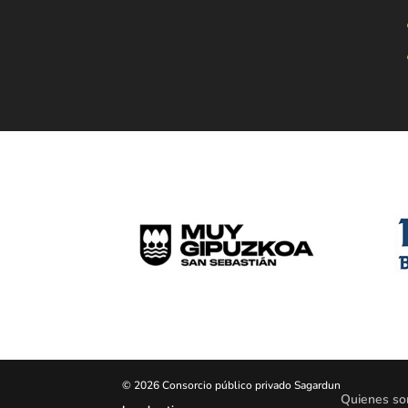
© 2026 Consorcio público privado Sagardun
Quienes s