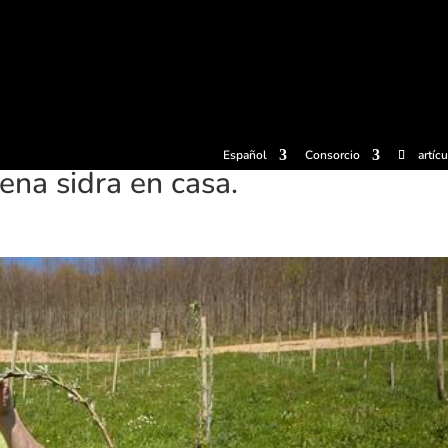
radas
Experiencias
Sidrerías
Museo de la sidra
Centro d
Español
Consorcio
artíc
ena sidra en casa.