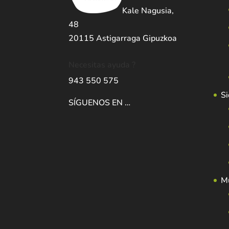
Kale Nagusia,
48
20115 Astigarraga Gipuzkoa
Necesitas ayuda ?
943 550 575
Si
SÍGUENOS EN …
Mu