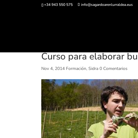
+34 943 550 575
info@sagardoarenlurraldea.eus
Comprar ent
Curso para elaborar bu
Nov 4, 2014
Formación
,
Sidra
0 Comentarios