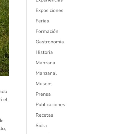
Experiencias
Exposiciones
Ferias
Formación
Gastronomía
Historia
Manzana
Manzanal
Museos
zado
Prensa
á el
Publicaciones
Recetas
de
Sidra
llo
,