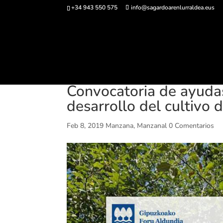
+34 943 550 575
info@sagardoarenlurraldea.eus
Comprar ent
Convocatoria de ayudas
desarrollo del cultivo
Feb 8, 2019
Manzana
,
Manzanal
0 Comentarios