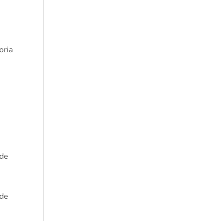
u
oria
 de
 de