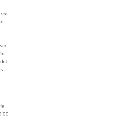
Área
te
yan
rán
 del
os
ria
0,00
,