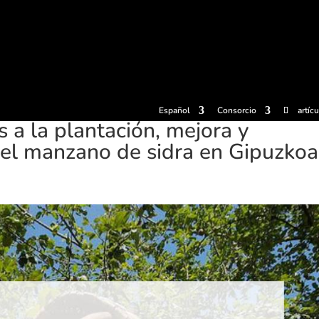
radas
Experiencias
Sidrerías
Museo de la sidra
Centro d
Español
Consorcio
artíc
 a la plantación, mejora y
 del manzano de sidra en Gipuzkoa