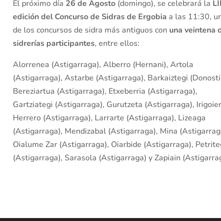
El próximo día
26 de Agosto
(domingo), se celebrará la
LI
edición del Concurso de Sidras de Ergobia
a las 11:30, u
de los concursos de sidra más antiguos con
una veintena 
sidrerías participantes
, entre ellos:
Alorrenea (Astigarraga), Alberro (Hernani), Artola
(Astigarraga), Astarbe (Astigarraga), Barkaiztegi (Donosti
Bereziartua (Astigarraga), Etxeberria (Astigarraga),
Gartziategi (Astigarraga), Gurutzeta (Astigarraga), Irigoie
Herrero (Astigarraga), Larrarte (Astigarraga), Lizeaga
(Astigarraga), Mendizabal (Astigarraga), Mina (Astigarrag
Oialume Zar (Astigarraga), Oiarbide (Astigarraga), Petrite
(Astigarraga), Sarasola (Astigarraga) y Zapiain (Astigarra