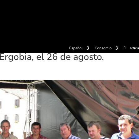
radas
Experiencias
Sidrerías
Museo de la sidra
Centro d
Español
Consorcio
artíc
Ergobia, el 26 de agosto.