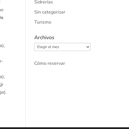
I
Sidrerías
no
Sin categorizar
de
Turismo
Archivos
a),
Archivos
n-
Cómo reservar
a),
gi
ga).