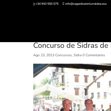
+34 943 550 575
info@sagardoarenlurraldea.eus
Comprar ent
Concurso de Sidras de 
Ago 23, 2013
Concursos
,
Sidra
0 Comentarios