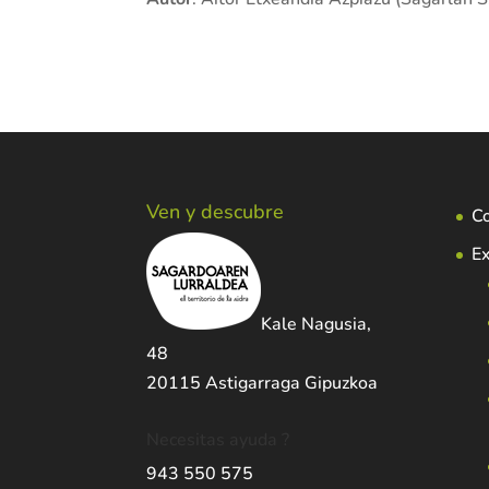
Ven y descubre
C
Ex
Kale Nagusia,
48
20115 Astigarraga Gipuzkoa
Necesitas ayuda ?
943 550 575