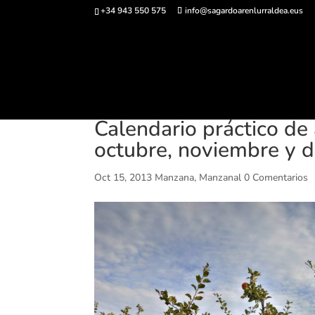
+34 943 550 575
info@sagardoarenlurraldea.eus
Comprar ent
Calendario práctico de
octubre, noviembre y d
Oct 15, 2013
Manzana
,
Manzanal
0 Comentarios