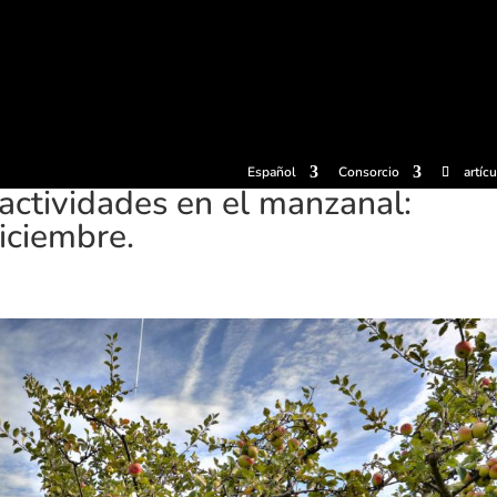
radas
Experiencias
Sidrerías
Museo de la sidra
Centro d
Español
Consorcio
artíc
 actividades en el manzanal:
iciembre.