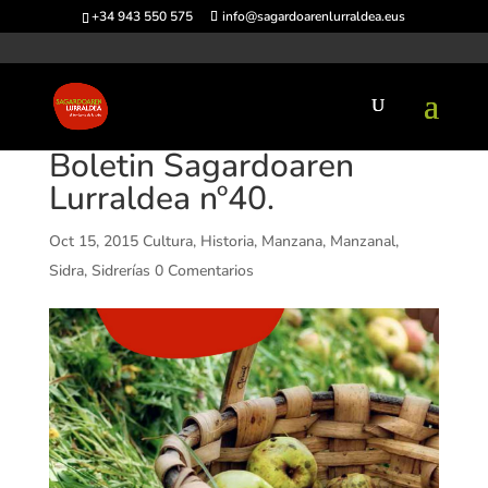
+34 943 550 575
info@sagardoarenlurraldea.eus
Boletin Sagardoaren
Lurraldea nº40.
Oct 15, 2015
Cultura
,
Historia
,
Manzana
,
Manzanal
,
Sidra
,
Sidrerías
0 Comentarios