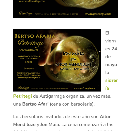
El
viern
es
24
de
mayo
la
sidrer
ía
Petritegi
de Astigarraga organiza, un vez más,
una
Bertso Afari
(cena con bersolaris).
Los bersolaris invitados de este año son
Aitor
Mendiluze
y
Jon Maia
. La cena comenzará a las