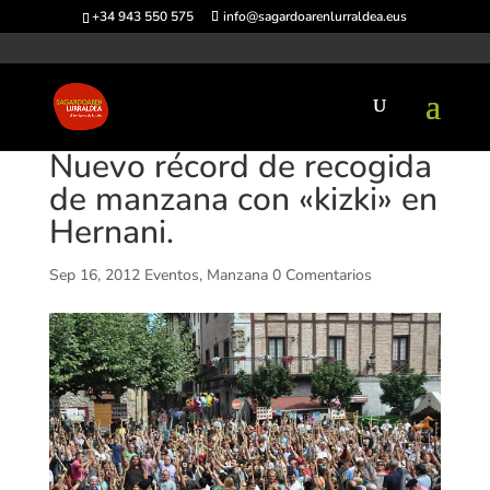
+34 943 550 575
info@sagardoarenlurraldea.eus
Nuevo récord de recogida
de manzana con «kizki» en
Hernani.
Sep 16, 2012
Eventos
,
Manzana
0 Comentarios