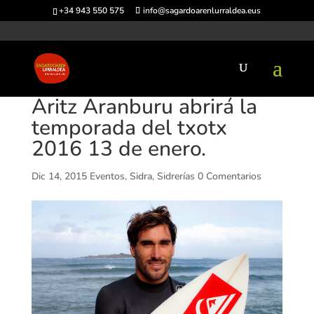
+34 943 550 575
info@sagardoarenlurraldea.eus
Aritz Aranburu abrirá la
temporada del txotx
2016 13 de enero.
Dic 14, 2015
Eventos
,
Sidra
,
Sidrerías
0 Comentarios