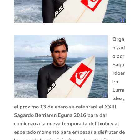
Orga
nizad
o por
Saga
rdoar
en
Lurra
ldea,
el pr
oximo 13 de enero se celebrará el XXIII
Sagardo Berriaren Eguna 2016
para dar
comienzo a la nueva temporada del txotx y al
esperado momento para empezar a disfrutar de