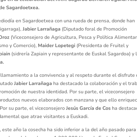
 de Sagardoetxea.
ediodía en Sagardoetxea con una rueda de prensa, donde han
igarraga),
Jabier Larrañaga
(Diputado foral de Promoción
 Oroz
(Viceconsejero de Agricultura, Pesca y Política Alimentar
ismo y Comercio),
Maider Lopetegi
(Presidenta de Fruitel y
piain
(sidrería Zapiain y representante de Euskal Sagardoa) y 
a.
 llamamiento a la convivencia y al respeto durante el disfrute
iputado
Jabier Larrañaga
ha destacado la colaboración y el tra
romoción de nuestra identidad. Por su parte, el viceconsejero
roductos nuevos elaborados con manzana y que ello enriquec
or su parte, el viceconsejero
Jesús García de Cos
ha destaca
ndamental que atrae visitantes a Euskadi.
, este año la cosecha ha sido inferior a la del año pasado para