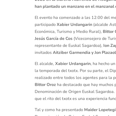
han plantado un manzano en el manzanal
El evento ha comenzado a las 12:00 del m
participado
Xabier Urdangarin
(alcalde Ast
Económica, Turismo y Medio Rural),
Bittor
Jesús García de Cos
(Viceconsejero de Tur
representante de Euskal Sagardoa),
Ion Za
invitados
Aitziber Garmendia
y Jon Plazaol
El alcalde,
Xabier Urdangarin
, ha hecho un
la temporada del txotx. Por su parte, el D
realizado entre todos los agentes para la p
Bittor Oroz
ha destacado que hay muchos p
Denominación de Origen Euskal Sagardoa. P
que el rito del txotx es una experiencia fu
Tal y como ha presentado
Maider Lopetegi