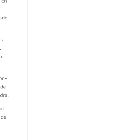
 En
lado
os
,
n
ión»
 de
idra.
al
 de