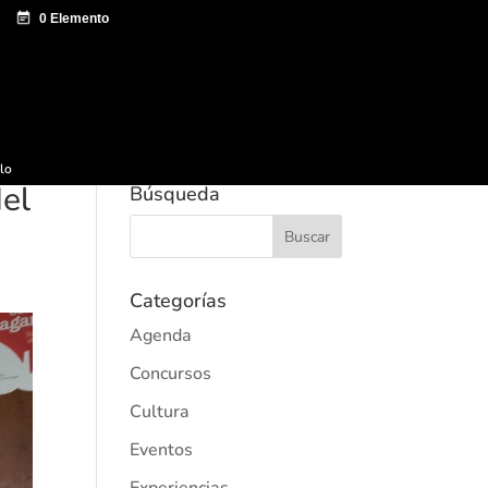
e documentación
Sagardo Forum
Difusión
ulo
del
Búsqueda
Categorías
Agenda
Concursos
Cultura
Eventos