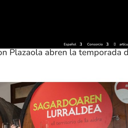
radas
Experiencias
Sidrerías
Museo de la sidra
Centro d
Español
Consorcio
artíc
on Plazaola abren la temporada 