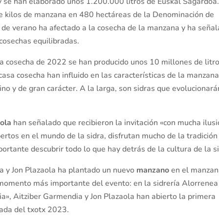
 se han elaborado unos 1.200.000 litros de Euskal Sagardoa.
 de kilos de manzana en 480 hectáreas de la Denominación de
 de verano ha afectado a la cosecha de la manzana y ha seña
 cosechas equilibradas.
la cosecha de 2022 se han producido unos 10 millones de litr
scasa cosecha han influido en las características de la manzana
no y de gran carácter. A la larga, son sidras que evolucionará
aola
han señalado que recibieron la invitación «con mucha ilus
ertos en el mundo de la sidra, disfrutan mucho de la tradición
mportante descubrir todo lo que hay detrás de la cultura de la s
ia y Jon Plazaola ha plantado un nuevo
manzano
en el manzan
momento más importante del evento: en la sidrería Alorrenea
ia», Aitziber Garmendia y Jon Plazaola han abierto la primera
ada del txotx 2023.