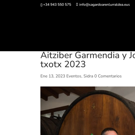
+34 943 550 575
info@sagardoarenlurraldea.eus
Comprar ent
Aitziber Garmendia y J
txotx 2023
Ene 13, 2023
Eventos
,
Sidra
0 Comentarios