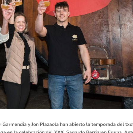
er Garmendia y Jon Plazaola han abierto la temporada del txo
aga en la celebración del XXX. Sagardo Berriaren Eguna. Ant