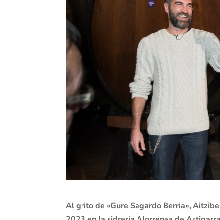
Al grito de «Gure Sagardo Berria», Aitzib
2023 en la sidrería Alorrenea de Astigarr