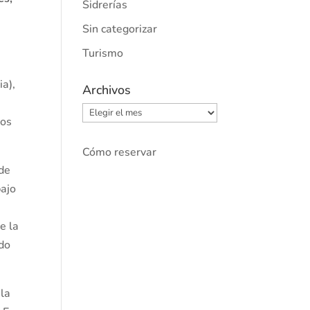
Sidrerías
Sin categorizar
Turismo
ia),
Archivos
Archivos
los
Cómo reservar
 de
bajo
e la
do
 la